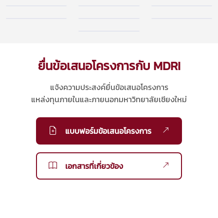
Climate Actions
Novel Food,
Novel Tourism
& PM 2.5
Health & Beauty
& Creative Economy
Social Engagement
Disaster
Green Road and
Management
Railway
Biochar Technology
Flooding and
Infrastructures
for Carbon
Landslide
Neutrality
ยื่นข้อเสนอโครงการกับ MDRI
แจ้งความประสงค์ยื่นข้อเสนอโครงการ
แหล่งทุนภายในและภายนอกมหาวิทยาลัยเชียงใหม่
แบบฟอร์มข้อเสนอโครงการ
เอกสารที่เกี่ยวข้อง