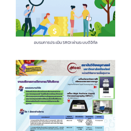
อบรมการประเมิน SROI ผ่านระบบดิจิทัล