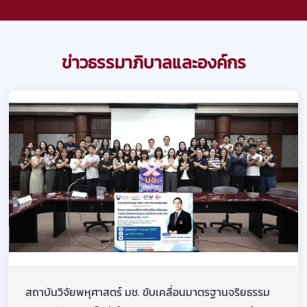
ข่าวธรรมาภิบาลและองค์กร
สถาบันวิจัยพหุศาสตร์ มช. ขับเคลื่อนมาตรฐานจริยธรรม