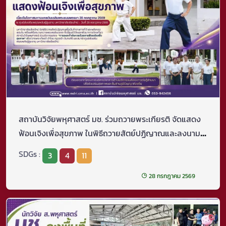
สถาบันวิจัยพหุศาสตร์ มช. ร่วมถวายพระเกียรติ จัดแสดง
ฟ้อนเจิงเพื่อสุขภาพ ในพิธีถวายสัตย์ปฏิญาณและลงนาม
ถวายพระพรชัยมงคล
SDGs :
3
4
11
28 กรกฎาคม 2569