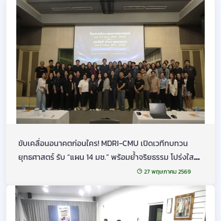
ขับเคลื่อนอนาคตก่อนใคร! MDRI-CMU เปิดเวทีทบทวน
ยุทธศาสตร์ รับ “แผน 14 มช.” พร้อมย้ำจริยธรรม โปร่งใส
ตามแนวทาง CMU-OIT
27 พฤษภาคม 2569